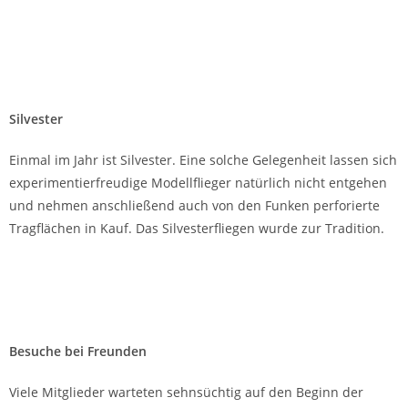
Reisen
Schon in frühen Jahren gingen die Mitglieder alleine oder in
Gruppen auf Reisen, um in den Alpen, den Mittelgebirgen oder
an den Küsten zu fliegen.
Tagsüber wurde geflogen oder auch in den Dünen gekuschelt.
Eine mächtige Steilküste sorgt für ausreichend Aufwind und
tückische Abwinden im Lee.
Abends wurde gebaut und repariert. Kein Skikeller in den
Alpen oder Wohnzimmer im Häuschen an der dänischen
Nordseeküste war vor dem Umbau in eine Bastelwerkstatt