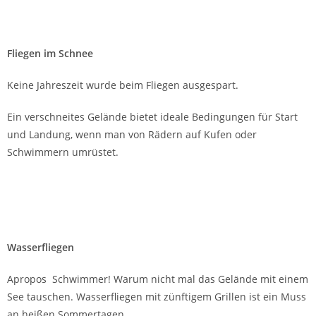
experimentierfreudige Modellflieger natürlich nicht entgehen
und nehmen anschließend auch von den Funken perforierte
Tragflächen in Kauf. Das Silvesterfliegen wurde zur Tradition.
Besuche bei Freunden
Viele Mitglieder warteten sehnsüchtig auf den Beginn der
eigentlichen Saison in der wärmeren Jahreszeit. Der
Terminplan war dann mit den Flugfesten befreundeter
Vereine gut gefüllt. Waren unsere Freunde dieses
Wochenende auf unserem Flugplatzfest so traf man sich bald
wieder auf den Festen der anderen Vereine, so wir hier auf
dem Platz des HAMBURGER Modellsport-Club e.V. in Krümse.