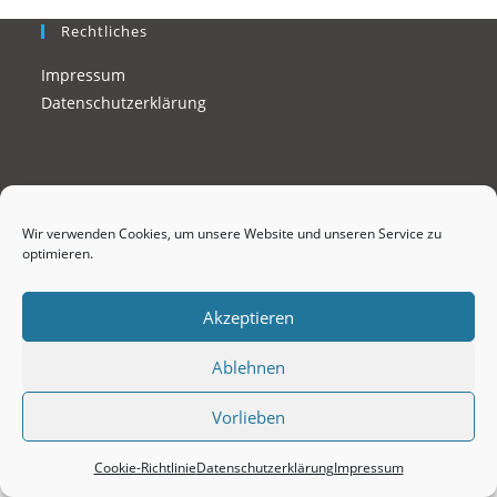
Rechtliches
Impressum
Datenschutzerklärung
Wir verwenden Cookies, um unsere Website und unseren Service zu
optimieren.
Kontakt:
Schicke uns eine Nachricht
Akzeptieren
Ablehnen
Copyright 2026 - Modellfluggruppe Ramelsloh e.V.
Vorlieben
Cookie-Richtlinie
Datenschutzerklärung
Impressum